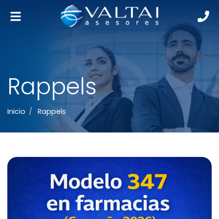
Alternar
navegación
Rappels
Inicio
Rappels
Modelo 347 en farmacias (campaña 2026)