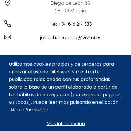
Diego de León 69
28006 Madrid
Tel: +34 615 217 333
javier.hernandez@valtai.es
ASESORÍA LABORAL PARA
ASESORÍA CONTABLE
Utilizamos cookies propias y de terceros para
FARMACIAS
PARA FARMACIAS
analizar el uso del sitio web y mostrarte
ASESORÍA FISCAL PARA
SOBRE MI
publicidad relacionada con tus preferencias
FARMACIAS
sobre la base de un perfil elaborado a partir de
CONTACTO
tus hábitos de navegación (por ejemplo, páginas
BLOG
AVISO LEGAL
visitadas). Puede leer más pulsando en el botón
POLÍTICA DE COOKIES
POLÍTICA DE PRIVACIDAD
"Más información"
.
Más información