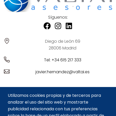
Síguenos:
Diego de León 69
28006 Madrid
Tel: +34 615 217 333
javier.hernandez@valtai.es
ASESORÍA LABORAL PARA
ASESORÍA CONTABLE
Utilizamos cookies propias y de terceros para
FARMACIAS
PARA FARMACIAS
analizar el uso del sitio web y mostrarte
ASESORÍA FISCAL PARA
SOBRE MI
publicidad relacionada con tus preferencias
FARMACIAS
sobre la base de un perfil elaborado a partir de