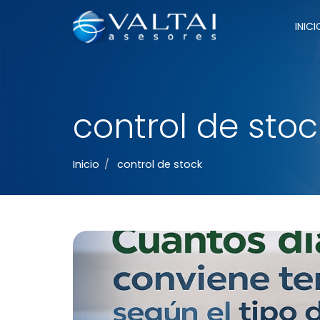
Menú
INICI
principal
control de stoc
Inicio
control de stock
Cuántos días de venta conviene tener en la